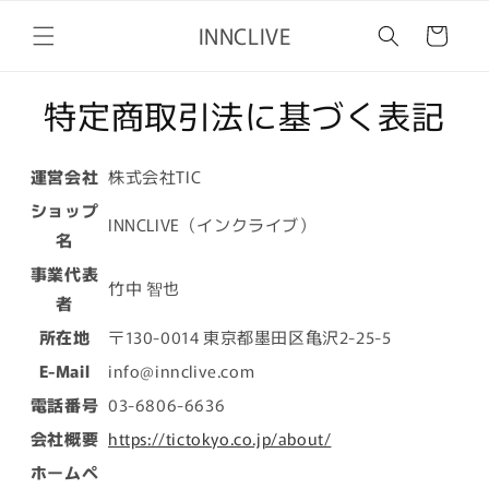
コンテ
カ
ンツに
INNCLIVE
ー
進む
ト
特定商取引法に基づく表記
運営会社
株式会社TIC
ショップ
INNCLIVE（インクライブ）
名
事業代表
竹中 智也
者
所在地
〒130-0014
東京都墨田区亀沢2-25-5
E-Mail
info@innclive.com
電話番号
03-6806-6636
会社概要
https://tictokyo.co.jp/about/
ホームペ